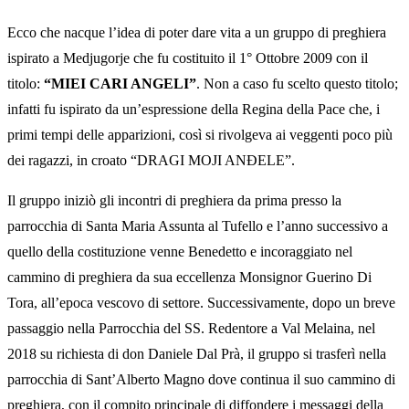
Ecco che nacque l’idea di poter dare vita a un gruppo di preghiera
ispirato a Medjugorje che fu costituito il 1° Ottobre 2009 con il
titolo:
“MIEI CARI ANGELI”
. Non a caso fu scelto questo titolo;
infatti fu ispirato da un’espressione della Regina della Pace che, i
primi tempi delle apparizioni, così si rivolgeva ai veggenti poco più
dei ragazzi, in croato “DRAGI MOJI ANĐELE”.
Il gruppo iniziò gli incontri di preghiera da prima presso la
parrocchia di Santa Maria Assunta al Tufello e l’anno successivo a
quello della costituzione venne Benedetto e incoraggiato nel
cammino di preghiera da sua eccellenza Monsignor Guerino Di
Tora, all’epoca vescovo di settore. Successivamente, dopo un breve
passaggio nella Parrocchia del SS. Redentore a Val Melaina, nel
2018 su richiesta di don Daniele Dal Prà, il gruppo si trasferì nella
parrocchia di Sant’Alberto Magno dove continua il suo cammino di
preghiera, con il compito principale di diffondere i messaggi della