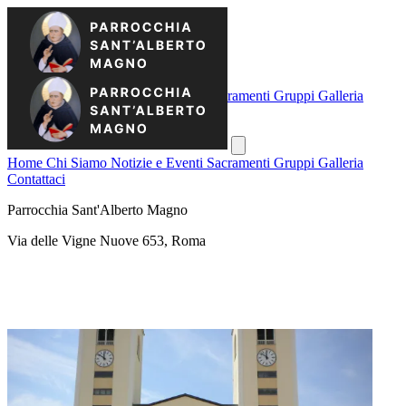
Home
Chi Siamo
Notizie e Eventi
Sacramenti
Gruppi
Galleria
Contattaci
Home
Chi Siamo
Notizie e Eventi
Sacramenti
Gruppi
Galleria
Contattaci
Parrocchia Sant'Alberto Magno
Via delle Vigne Nuove 653, Roma